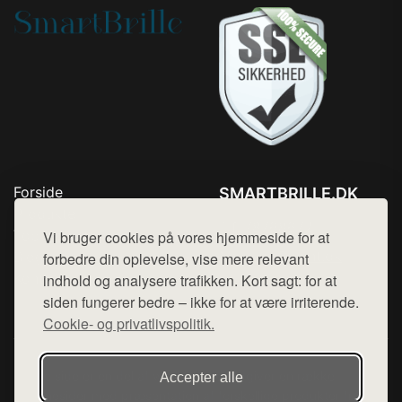
Forside
SMARTBRILLE.DK
Produkter
Tlf. 78768672
Top Rabatter
Vi bruger cookies på vores hjemmeside for at
Mail:
hej@want.dk
Blog
forbedre din oplevelse, vise mere relevant
Kontakt
indhold og analysere trafikken. Kort sagt: for at
Cookie- og privatlivspolitik
siden fungerer bedre – ikke for at være irriterende.
Cookie- og privatlivspolitik.
Denne side er en del af want.dk, der udgiver en række
Accepter alle
hjemmesider med præsentation af forskellige produkter fra