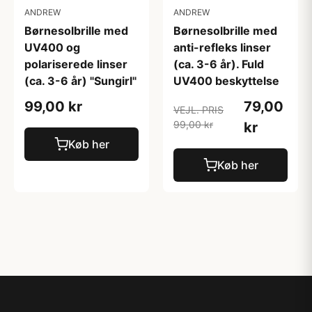
ANDREW
ANDREW
Børnesolbrille med
Børnesolbrille med
UV400 og
anti-refleks linser
polariserede linser
(ca. 3-6 år). Fuld
(ca. 3-6 år) "Sungirl"
UV400 beskyttelse
99,00 kr
79,00
VEJL. PRIS
99,00 kr
kr
Køb her
Køb her