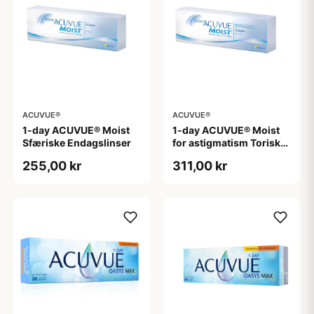
ACUVUE®
ACUVUE®
1-day ACUVUE® Moist
1-day ACUVUE® Moist
Sfæriske Endagslinser
for astigmatism Toriske /
Astigmatiske
255,00 kr
311,00 kr
Endagslinser