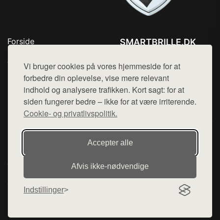
Forside
SMARTBRILLE.DK
Produkter
Tlf. 78768672
Top Rabatter
Vi bruger cookies på vores hjemmeside for at
Mail:
hej@want.dk
Blog
forbedre din oplevelse, vise mere relevant
Kontakt
indhold og analysere trafikken. Kort sagt: for at
Cookie- og privatlivspolitik
siden fungerer bedre – ikke for at være irriterende.
Cookie- og privatlivspolitik.
Denne side er en del af want.dk, der udgiver en række
Accepter alle
hjemmesider med præsentation af forskellige produkter fra
diverse webshops. Der sælges ikke varer fra denne side - vi
Afvis ikke‑nødvendige
henviser til de shops, som sælger varen. Vi har heller ikke
varerne på lager.
Indstillinger
© 2026 smartbrille.dk. Alle rettigheder forbeholdes.