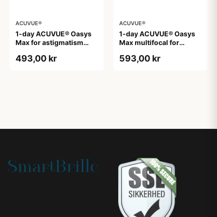
ACUVUE®
ACUVUE®
1-day ACUVUE® Oasys
1-day ACUVUE® Oasys
Max for astigmatism
Max multifocal for
Toriske / Astigmatiske
astigmatism
493,00 kr
593,00 kr
Endagslinser
Endagslinser