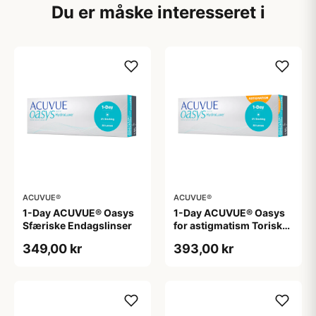
Du er måske interesseret i
ACUVUE®
ACUVUE®
1-Day ACUVUE® Oasys
1-Day ACUVUE® Oasys
Sfæriske Endagslinser
for astigmatism Toriske /
Astigmatiske
349,00 kr
393,00 kr
Endagslinser