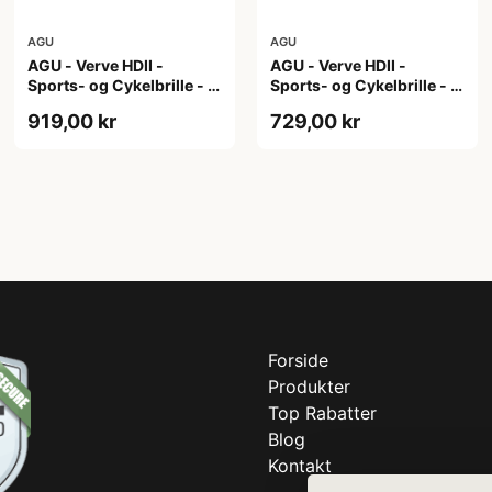
AGU
AGU
AGU - Verve HDII -
AGU - Verve HDII -
Sports- og Cykelbrille - 3
Sports- og Cykelbrille - 3
sæt linser - Crystal
sæt linser - Mat Sort/Gul
919,00 kr
729,00 kr
Forside
Produkter
Top Rabatter
Blog
Kontakt