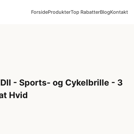
Forside
Produkter
Top Rabatter
Blog
Kontakt
II - Sports- og Cykelbrille - 3
at Hvid