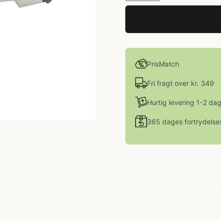
PrisMatch
Fri fragt over kr. 349
Hurtig levering 1-2 da
365 dages fortrydelse