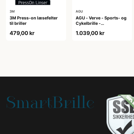
3M
AGU
3M Press-on læsefelter
AGU - Verve - Sports- og
til briller
Cykelbrille -
Photokromisk linse - Mat
479,00 kr
1.039,00 kr
Sort