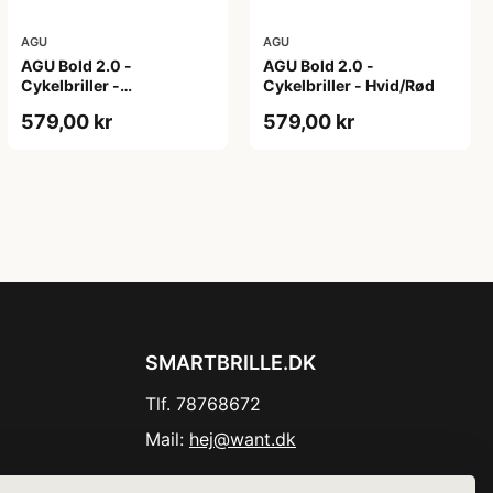
AGU
AGU
AGU Bold 2.0 -
AGU Bold 2.0 -
Cykelbriller -
Cykelbriller - Hvid/Rød
Hvid/Bronze
579,00 kr
579,00 kr
SMARTBRILLE.DK
Tlf. 78768672
Mail:
hej@want.dk
Cookie- og privatlivspolitik