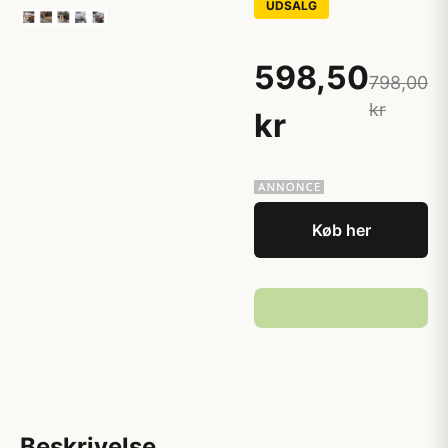
UDSALG
598,50
798,00
kr
kr
Køb her
Beskrivelse