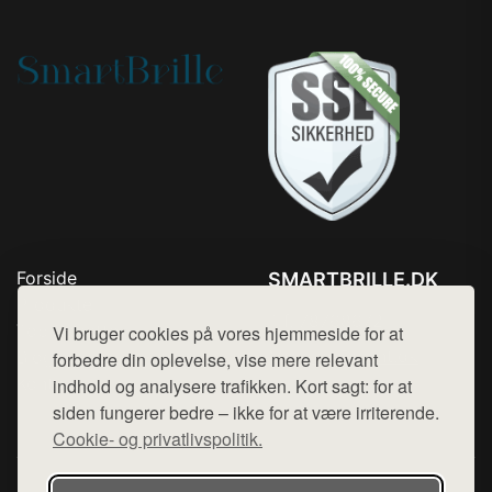
Forside
SMARTBRILLE.DK
Produkter
Tlf. 78768672
Top Rabatter
Vi bruger cookies på vores hjemmeside for at
Mail:
hej@want.dk
Blog
forbedre din oplevelse, vise mere relevant
Kontakt
indhold og analysere trafikken. Kort sagt: for at
Cookie- og privatlivspolitik
siden fungerer bedre – ikke for at være irriterende.
Cookie- og privatlivspolitik.