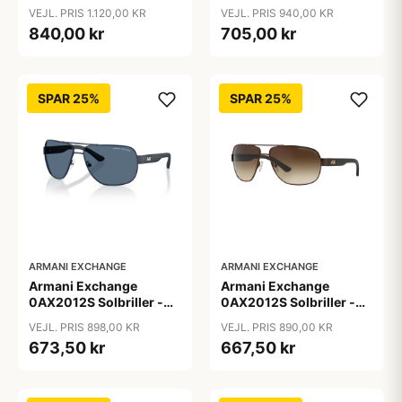
Firkantede Grå
Pilot Sort
VEJL. PRIS 1.120,00 KR
VEJL. PRIS 940,00 KR
Polariserede Linser
840,00 kr
705,00 kr
SPAR 25%
SPAR 25%
ARMANI EXCHANGE
ARMANI EXCHANGE
Armani Exchange
Armani Exchange
0AX2012S Solbriller -
0AX2012S Solbriller -
Pilot Blå
Pilot Brun
VEJL. PRIS 898,00 KR
VEJL. PRIS 890,00 KR
673,50 kr
667,50 kr