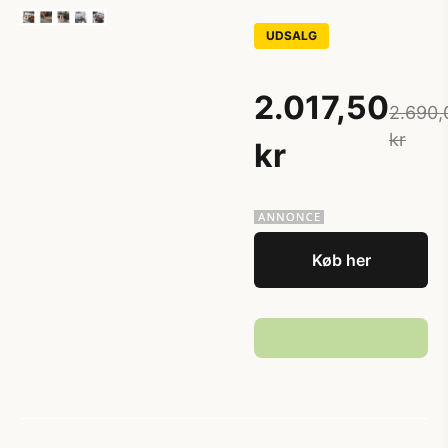
UDSALG
2.017,50
2.690,
kr
kr
Køb her