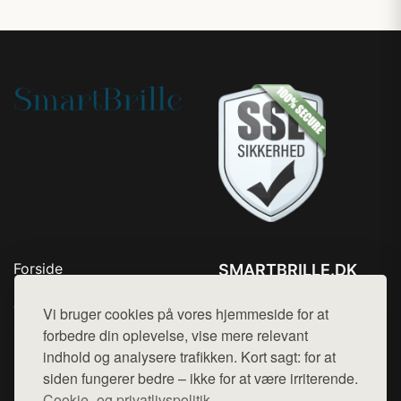
Forside
SMARTBRILLE.DK
Produkter
Tlf. 78768672
Top Rabatter
Vi bruger cookies på vores hjemmeside for at
Mail:
hej@want.dk
Blog
forbedre din oplevelse, vise mere relevant
Kontakt
indhold og analysere trafikken. Kort sagt: for at
Cookie- og privatlivspolitik
siden fungerer bedre – ikke for at være irriterende.
Cookie- og privatlivspolitik.