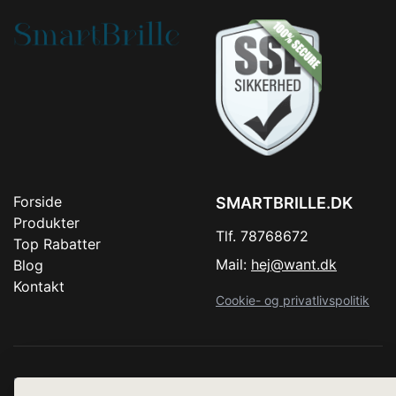
Forside
SMARTBRILLE.DK
Produkter
Tlf. 78768672
Top Rabatter
Mail:
hej@want.dk
Blog
Kontakt
Cookie- og privatlivspolitik
Denne side er en del af want.dk, der udgiver en række