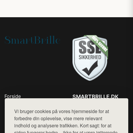
Forside
SMARTBRILLE.DK
Produkter
Tlf. 78768672
Top Rabatter
Vi bruger cookies på vores hjemmeside for at
Mail:
hej@want.dk
Blog
forbedre din oplevelse, vise mere relevant
Kontakt
indhold og analysere trafikken. Kort sagt: for at
Cookie- og privatlivspolitik
siden fungerer bedre – ikke for at være irriterende.