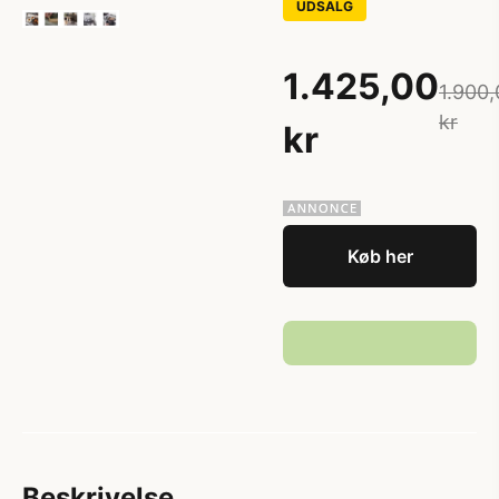
UDSALG
1.425,00
1.900,
kr
kr
Køb her
Beskrivelse