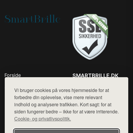
Forside
SMARTBRILLE.DK
Produkter
Tlf. 78768672
Top Rabatter
Vi bruger cookies på vores hjemmeside for at
Mail:
hej@want.dk
Blog
forbedre din oplevelse, vise mere relevant
Kontakt
indhold og analysere trafikken. Kort sagt: for at
Cookie- og privatlivspolitik
siden fungerer bedre – ikke for at være irriterende.
Cookie- og privatlivspolitik.