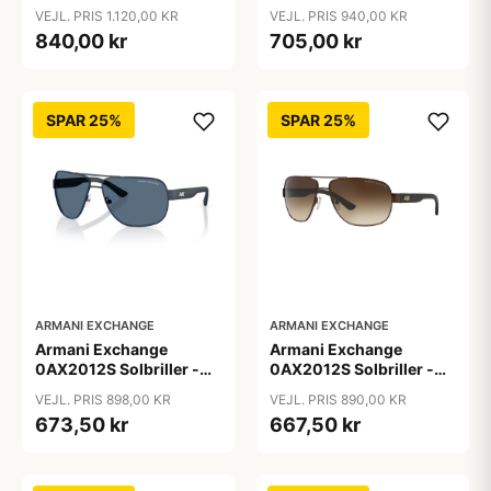
Firkantede Grå
Pilot Sort
VEJL. PRIS 1.120,00 KR
VEJL. PRIS 940,00 KR
Polariserede Linser
840,00 kr
705,00 kr
SPAR 25%
SPAR 25%
ARMANI EXCHANGE
ARMANI EXCHANGE
Armani Exchange
Armani Exchange
0AX2012S Solbriller -
0AX2012S Solbriller -
Pilot Blå
Pilot Brun
VEJL. PRIS 898,00 KR
VEJL. PRIS 890,00 KR
673,50 kr
667,50 kr