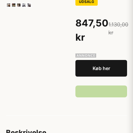
UDSALG
847,50
1.130,00
kr
kr
Køb her
Beskrivelse