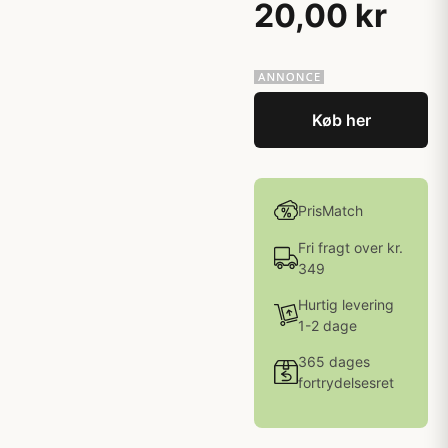
20,00 kr
Køb her
PrisMatch
Fri fragt over kr.
349
Hurtig levering
1-2 dage
365 dages
fortrydelsesret