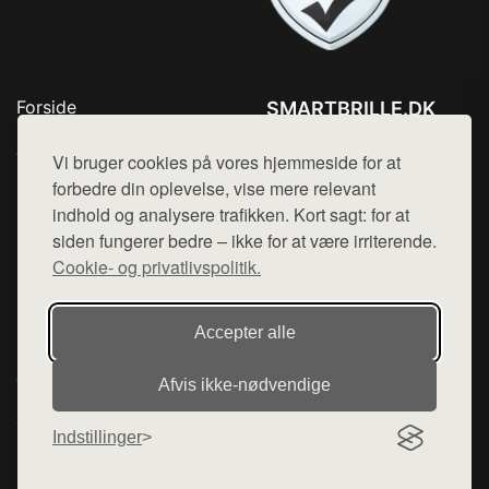
Forside
SMARTBRILLE.DK
Produkter
Tlf. 78768672
Top Rabatter
Vi bruger cookies på vores hjemmeside for at
Mail:
hej@want.dk
Blog
forbedre din oplevelse, vise mere relevant
Kontakt
indhold og analysere trafikken. Kort sagt: for at
Cookie- og privatlivspolitik
siden fungerer bedre – ikke for at være irriterende.
Cookie- og privatlivspolitik.
Denne side er en del af want.dk, der udgiver en række
Accepter alle
hjemmesider med præsentation af forskellige produkter fra
diverse webshops. Der sælges ikke varer fra denne side - vi
Afvis ikke‑nødvendige
henviser til de shops, som sælger varen. Vi har heller ikke
varerne på lager.
Indstillinger
© 2026 smartbrille.dk. Alle rettigheder forbeholdes.