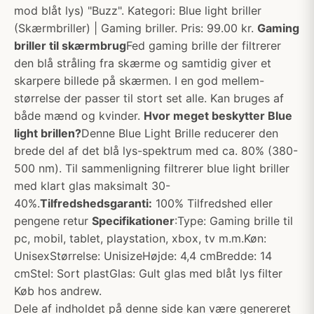
mod blåt lys) "Buzz". Kategori: Blue light briller
(Skærmbriller) | Gaming briller. Pris: 99.00 kr.
Gaming
briller til skærmbrug
Fed gaming brille der filtrerer
den blå stråling fra skærme og samtidig giver et
skarpere billede på skærmen. I en god mellem-
størrelse der passer til stort set alle. Kan bruges af
både mænd og kvinder.
Hvor meget beskytter Blue
light brillen?
Denne Blue Light Brille reducerer den
brede del af det blå lys-spektrum med ca. 80% (380-
500 nm). Til sammenligning filtrerer blue light briller
med klart glas maksimalt 30-
40%.
Tilfredshedsgaranti:
100% Tilfredshed eller
pengene retur
Specifikationer
:Type: Gaming brille til
pc, mobil, tablet, playstation, xbox, tv m.m.Køn:
UnisexStørrelse: UnisizeHøjde: 4,4 cmBredde: 14
cmStel: Sort plastGlas: Gult glas med blåt lys filter
Køb hos andrew.
Dele af indholdet på denne side kan være genereret