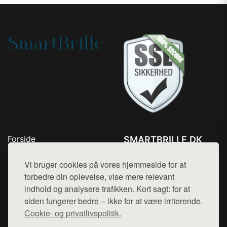
Forside
SMARTBRILLE.DK
Produkter
Tlf. 78768672
Top Rabatter
Vi bruger cookies på vores hjemmeside for at
Mail:
hej@want.dk
Blog
forbedre din oplevelse, vise mere relevant
Kontakt
indhold og analysere trafikken. Kort sagt: for at
Cookie- og privatlivspolitik
siden fungerer bedre – ikke for at være irriterende.
Cookie- og privatlivspolitik.