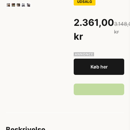
UDSALG
2.361,00
3.148,
kr
kr
Køb her
Beskrivelse