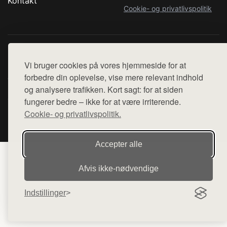
Kontakt
Cookie- og privatlivspolitik
Denne side er en del af want.dk, der udgiver en række
Vi bruger cookies på vores hjemmeside for at
hjemmesider med præsentation af forskellige produkter fra
forbedre din oplevelse, vise mere relevant indhold
diverse webshops. Der sælges ikke varer fra denne side - vi
og analysere trafikken. Kort sagt: for at siden
henviser til de shops, som sælger varen. Vi har heller ikke
fungerer bedre – ikke for at være irriterende.
varerne på lager.
Cookie- og privatlivspolitik.
© 2026 smartbrille.dk. Alle rettigheder forbeholdes.
Accepter alle
Afvis ikke‑nødvendige
Indstillinger