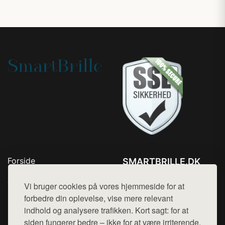
Forside
SMARTBRILLE.DK
Produkter
Tlf. 78768672
Top Rabatter
Vi bruger cookies på vores hjemmeside for at
Mail:
hej@want.dk
Blog
forbedre din oplevelse, vise mere relevant
Kontakt
indhold og analysere trafikken. Kort sagt: for at
Cookie- og privatlivspolitik
siden fungerer bedre – ikke for at være irriterende.