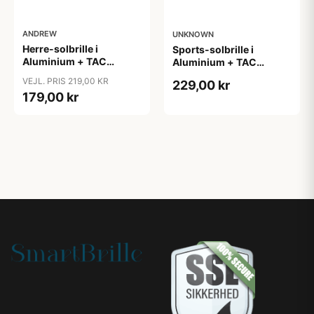
ANDREW
UNKNOWN
Herre-solbrille i
Sports-solbrille i
Aluminium + TAC
Aluminium + TAC
polariserede linser
polariserede linser
VEJL. PRIS 219,00 KR
229,00 kr
"Ultra"
"Sensi"
179,00 kr