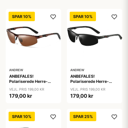
SPAR 10%
SPAR 10%
ANDREW
ANDREW
ANBEFALES!
ANBEFALES!
Polariserede Herre-
Polariserede Herre-
Solbriller i Høj Kvalitet
Solbriller i Høj Kvalitet
VEJL. PRIS 199,00 KR
VEJL. PRIS 199,00 KR
"Bronze"
"Cobra"
179,00 kr
179,00 kr
SPAR 10%
SPAR 25%