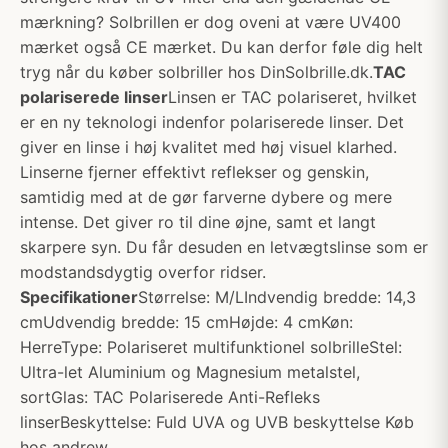
mærkning? Solbrillen er dog oveni at være UV400
mærket også CE mærket. Du kan derfor føle dig helt
tryg når du køber solbriller hos DinSolbrille.dk.
TAC
polariserede linser
Linsen er TAC polariseret, hvilket
er en ny teknologi indenfor polariserede linser. Det
giver en linse i høj kvalitet med høj visuel klarhed.
Linserne fjerner effektivt reflekser og genskin,
samtidig med at de gør farverne dybere og mere
intense. Det giver ro til dine øjne, samt et langt
skarpere syn. Du får desuden en letvægtslinse som er
modstandsdygtig overfor ridser.
Specifikationer
Størrelse: M/LIndvendig bredde: 14,3
cmUdvendig bredde: 15 cmHøjde: 4 cmKøn:
HerreType: Polariseret multifunktionel solbrilleStel:
Ultra-let Aluminium og Magnesium metalstel,
sortGlas: TAC Polariserede Anti-Refleks
linserBeskyttelse: Fuld UVA og UVB beskyttelse Køb
hos andrew.