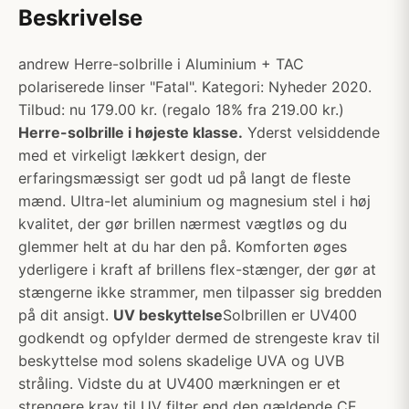
Beskrivelse
andrew Herre-solbrille i Aluminium + TAC
polariserede linser "Fatal". Kategori: Nyheder 2020.
Tilbud: nu 179.00 kr. (regalo 18% fra 219.00 kr.)
Herre-solbrille i højeste klasse.
Yderst velsiddende
med et virkeligt lækkert design, der
erfaringsmæssigt ser godt ud på langt de fleste
mænd. Ultra-let aluminium og magnesium stel i høj
kvalitet, der gør brillen nærmest vægtløs og du
glemmer helt at du har den på. Komforten øges
yderligere i kraft af brillens flex-stænger, der gør at
stængerne ikke strammer, men tilpasser sig bredden
på dit ansigt.
UV beskyttelse
Solbrillen er UV400
godkendt og opfylder dermed de strengeste krav til
beskyttelse mod solens skadelige UVA og UVB
stråling. Vidste du at UV400 mærkningen er et
strengere krav til UV filter end den gældende CE