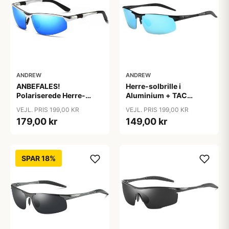
ANDREW
ANDREW
ANBEFALES!
Herre-solbrille i
Polariserede Herre-
Aluminium + TAC
Solbriller i Høj Kvalitet
polariserede linser
VEJL. PRIS 199,00 KR
VEJL. PRIS 199,00 KR
"Indigo"
"Frost"
179,00 kr
149,00 kr
SPAR 18%