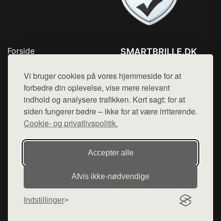
Forside
SMARTBRILLE.DK
Produkter
Tlf. 78768672
Top Rabatter
Vi bruger cookies på vores hjemmeside for at
Mail:
hej@want.dk
Blog
forbedre din oplevelse, vise mere relevant
Kontakt
indhold og analysere trafikken. Kort sagt: for at
Cookie- og privatlivspolitik
siden fungerer bedre – ikke for at være irriterende.
Cookie- og privatlivspolitik.
Denne side er en del af want.dk, der udgiver en række
Accepter alle
hjemmesider med præsentation af forskellige produkter fra
diverse webshops. Der sælges ikke varer fra denne side - vi
Afvis ikke‑nødvendige
henviser til de shops, som sælger varen. Vi har heller ikke
varerne på lager.
Indstillinger
© 2026 smartbrille.dk. Alle rettigheder forbeholdes.