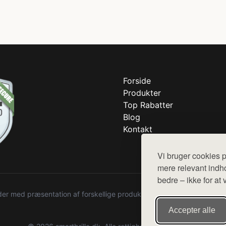
Forside
Produkter
Top Rabatter
Blog
Kontakt
Vi bruger cookies p
mere relevant indho
bedre – ikke for at 
r med præsentation af forskellige produkter fra diverse webshops. De
Accepter alle