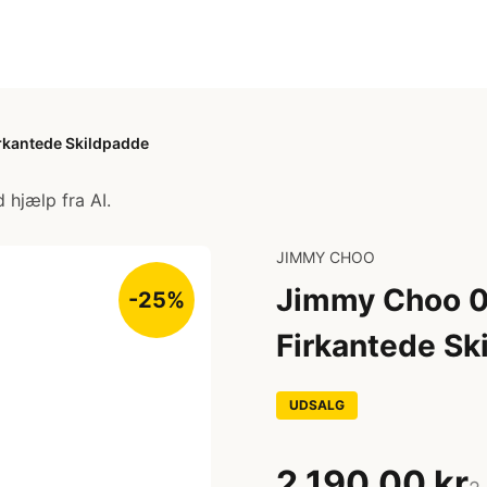
rkantede Skildpadde
 hjælp fra AI.
JIMMY CHOO
Jimmy Choo 0
-25%
Firkantede Sk
UDSALG
2.190,00 kr