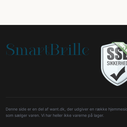
Denne side er en del af want.dk, der udgiver en række hjemmeside
som sælger varen. Vi har heller ikke varerne på lager.