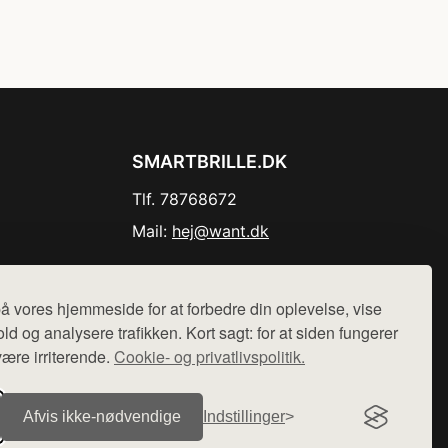
SMARTBRILLE.DK
Tlf. 78768672
Mail:
hej@want.dk
Cookie- og privatlivspolitik
å vores hjemmeside for at forbedre din oplevelse, vise
ld og analysere trafikken. Kort sagt: for at siden fungerer
være irriterende.
Cookie- og privatlivspolitik.
r sælges ikke varer fra denne side - vi henviser til de shops,
Afvis ikke‑nødvendige
Indstillinger