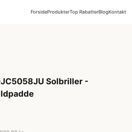
Forside
Produkter
Top Rabatter
Blog
Kontakt
JC5058JU Solbriller -
ildpadde