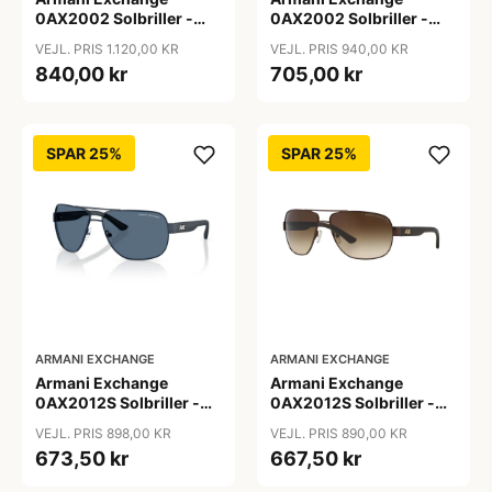
0AX2002 Solbriller -
0AX2002 Solbriller -
Firkantede Grå
Pilot Sort
VEJL. PRIS 1.120,00 KR
VEJL. PRIS 940,00 KR
Polariserede Linser
840,00 kr
705,00 kr
SPAR 25%
SPAR 25%
ARMANI EXCHANGE
ARMANI EXCHANGE
Armani Exchange
Armani Exchange
0AX2012S Solbriller -
0AX2012S Solbriller -
Pilot Blå
Pilot Brun
VEJL. PRIS 898,00 KR
VEJL. PRIS 890,00 KR
673,50 kr
667,50 kr