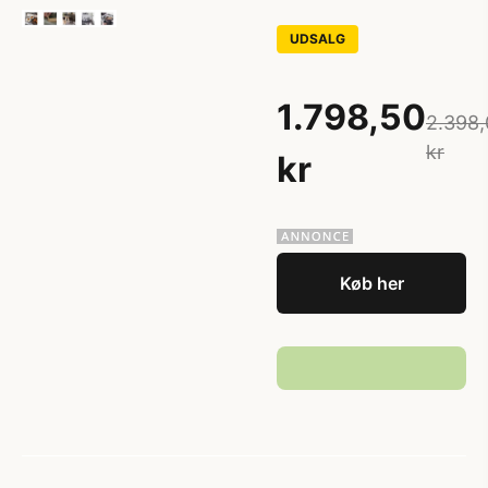
UDSALG
1.798,50
2.398,
kr
kr
Køb her