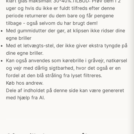
klart glas maksimalt 30-40%.TILBUD: Prøv dem i 2
uger og hvis du ikke er fuldt tilfreds efter denne
periode returnerer du dem bare og får pengene
tilbage - også selvom du har brugt dem!
Med gummidutter der gør, at klipsen ikke ridser dine
egne briller
Med et letvægts-stel, der ikke giver ekstra tyngde på
dine egne briller.
Kan også anvendes som kørebrille i gråvejr, natkørsel
og vejr med dårlig sigtbarhed, hvor det også er en
fordel at den blå stråling fra lyset filtreres.
Køb hos andrew.
Dele af indholdet på denne side kan være genereret
med hjælp fra AI.