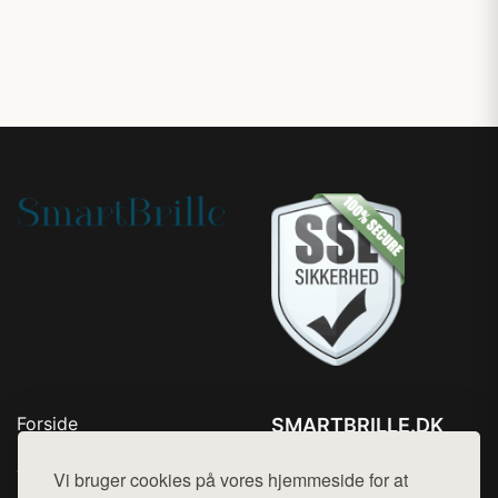
Forside
SMARTBRILLE.DK
Produkter
Tlf. 78768672
Top Rabatter
Vi bruger cookies på vores hjemmeside for at