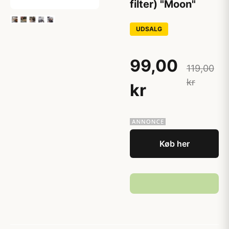
filter) "Moon"
UDSALG
99,00
119,00
kr
kr
Køb her