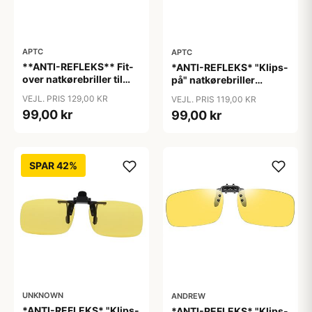
APTC
APTC
**ANTI-REFLEKS** Fit-
*ANTI-REFLEKS* "Klips-
over natkørebriller til
på" natkørebriller
almindelige briller
"Vinter"
VEJL. PRIS 129,00 KR
VEJL. PRIS 119,00 KR
"Glare"
99,00 kr
99,00 kr
SPAR 42%
UNKNOWN
ANDREW
*ANTI-REFLEKS* "Klips-
*ANTI-REFLEKS* "Klips-