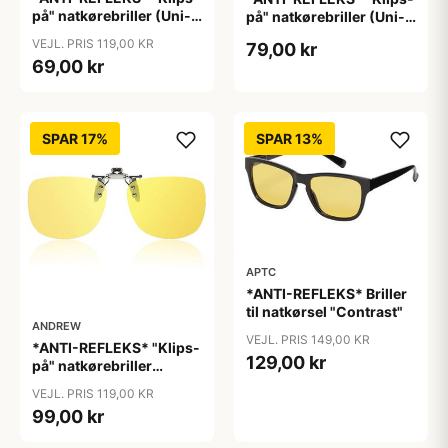
på" natkørebriller (Uni-
på" natkørebriller (Uni-
size)
size) "Free"
VEJL. PRIS 119,00 KR
79,00 kr
69,00 kr
SPAR 17%
SPAR 13%
APTC
*ANTI-REFLEKS* Briller
til natkørsel "Contrast"
ANDREW
VEJL. PRIS 149,00 KR
*ANTI-REFLEKS* "Klips-
129,00 kr
på" natkørebriller
(ekstra god kvalitet)
VEJL. PRIS 119,00 KR
"Moon"
99,00 kr