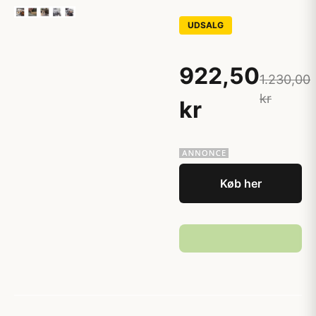
UDSALG
922,50
1.230,00
kr
kr
Køb her