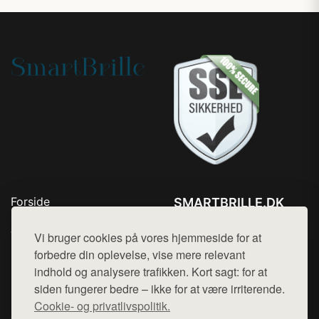
Forside
SMARTBRILLE.DK
Produkter
Tlf. 78768672
Top Rabatter
Vi bruger cookies på vores hjemmeside for at
Mail:
hej@want.dk
Blog
forbedre din oplevelse, vise mere relevant
Kontakt
indhold og analysere trafikken. Kort sagt: for at
Cookie- og privatlivspolitik
siden fungerer bedre – ikke for at være irriterende.
Cookie- og privatlivspolitik.