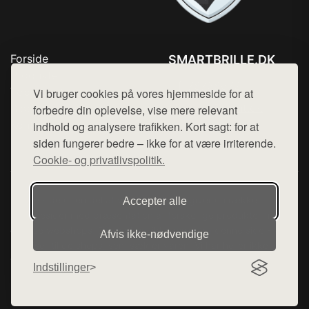
Forside
SMARTBRILLE.DK
Produkter
Tlf. 78768672
Top Rabatter
Vi bruger cookies på vores hjemmeside for at
Mail:
hej@want.dk
Blog
forbedre din oplevelse, vise mere relevant
Kontakt
indhold og analysere trafikken. Kort sagt: for at
Cookie- og privatlivspolitik
siden fungerer bedre – ikke for at være irriterende.
Cookie- og privatlivspolitik.
Denne side er en del af want.dk, der udgiver en række
Accepter alle
hjemmesider med præsentation af forskellige produkter fra
diverse webshops. Der sælges ikke varer fra denne side - vi
Afvis ikke‑nødvendige
henviser til de shops, som sælger varen. Vi har heller ikke
varerne på lager.
Indstillinger
© 2026 smartbrille.dk. Alle rettigheder forbeholdes.