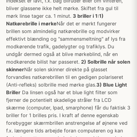
indekset er lavt, f.x. bag bilruder eller om vinteren,
bliver glassene ikke helt mørke. Skiftet fra gul til
mørk linse tager ca. 1 minut.
3 briller i 1:
1)
Natkørebrille i mørke
Når det er mørkt fungerer
brillen som almindelig natkørebrille og modvirker
effektivt blænding og "sammensmeltning" af lys fra
modkørende trafik, gadelygter og trafiklys. Du
undgår dermed også at blive mørkeblind, når en
modkørende bilist har passeret.
2) Solbrille når solen
skinner
Når solen skinner direkte på glasset
forvandles natkørebrillen til en gedigen polariseret
(Anti-refleks) solbrille med mørke glas.
3) Blue Light
Briller
Da linsen også har et blue light filter som
fjerner de potentielt skadelige stråler fra LCD
skærme (computer, Ipad, smarphone) får du faktisk 3
briller for 1 brilles pris. I kraft af denne egenskab
forebygger skærmbrillen anstrengelse af øjnene ved
f.x. længere tids arbejde foran computeren og kan