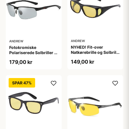
ANDREW
ANDREW
NYHED! Fit-over
Fotokromiske
Natkørebrille og Solbrille
Polariserede Solbriller i
i én. Glas bliver mørke i
Høj Kvalitet "Hero"
149,00 kr
179,00 kr
solen (Fotokromiske
glas) "Adapt"
SPAR 47%