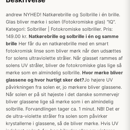
andrew NYHED! Natkørebrille og Solbrille i én brille.
Glas bliver mørke i solen (Fotokromiske glas) "IQ".
Kategori: Solbriller | Fotokromiske solbriller. Pris:
149.00 kr.
Natkørebrille og solbrille i én og samme
brille
Her får du en natkørebrille med en smart
fotokromisk linse som bliver mørk når den udsættes
for solens ultraviolette stråler. Når glasset rammes af
solens UV stråler, bliver de fotokromiske glas lige så
mørke som en almindelig solbrille.
Hvor mørke bliver
glassene og hvor hurtigt sker det?
Jo højere UV
påvirkningen fra solen er, jo mørkere bliver glassene.
Når solen er på sit højeste i det danske sommervejr
bliver glassene lige så mørke som i en almindelig
solbrille. Forvandlingen tager ca. 1 minut. NB! Det er
de ultra-violette stråler fra solen som påvirker
krystallerne i glassene, så de bliver mørke. Hvis UV