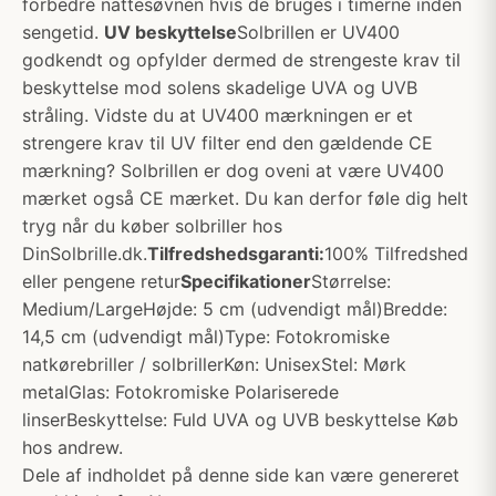
forbedre nattesøvnen hvis de bruges i timerne inden
sengetid.
UV beskyttelse
Solbrillen er UV400
godkendt og opfylder dermed de strengeste krav til
beskyttelse mod solens skadelige UVA og UVB
stråling. Vidste du at UV400 mærkningen er et
strengere krav til UV filter end den gældende CE
mærkning? Solbrillen er dog oveni at være UV400
mærket også CE mærket. Du kan derfor føle dig helt
tryg når du køber solbriller hos
DinSolbrille.dk.
Tilfredshedsgaranti:
100% Tilfredshed
eller pengene retur
Specifikationer
Størrelse:
Medium/LargeHøjde: 5 cm (udvendigt mål)Bredde:
14,5 cm (udvendigt mål)Type: Fotokromiske
natkørebriller / solbrillerKøn: UnisexStel: Mørk
metalGlas: Fotokromiske Polariserede
linserBeskyttelse: Fuld UVA og UVB beskyttelse Køb
hos andrew.
Dele af indholdet på denne side kan være genereret