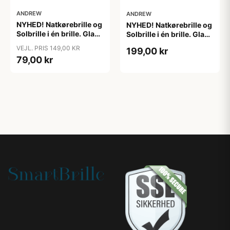
ANDREW
ANDREW
NYHED! Natkørebrille og
NYHED! Natkørebrille og
Solbrille i én brille. Glas
Solbrille i én brille. Glas
bliver mørke i solen
bliver mørke i solen
VEJL. PRIS 149,00 KR
199,00 kr
(Fotokromiske glas)
(Fotokromiske glas)
79,00 kr
"Convert"
"Dynamic"