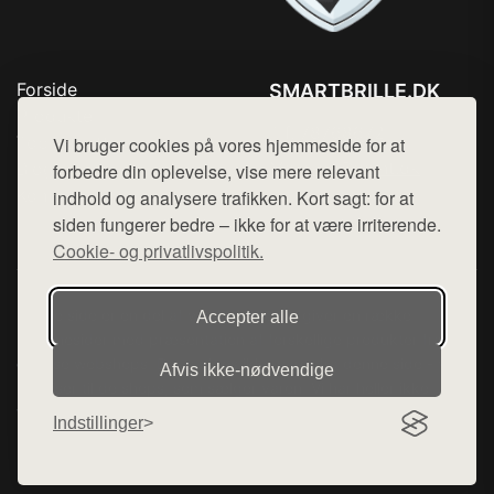
Forside
SMARTBRILLE.DK
Produkter
Tlf. 78768672
Top Rabatter
Vi bruger cookies på vores hjemmeside for at
Mail:
hej@want.dk
Blog
forbedre din oplevelse, vise mere relevant
Kontakt
indhold og analysere trafikken. Kort sagt: for at
Cookie- og privatlivspolitik
siden fungerer bedre – ikke for at være irriterende.
Cookie- og privatlivspolitik.
Denne side er en del af want.dk, der udgiver en række
Accepter alle
hjemmesider med præsentation af forskellige produkter fra
diverse webshops. Der sælges ikke varer fra denne side - vi
Afvis ikke‑nødvendige
henviser til de shops, som sælger varen. Vi har heller ikke
varerne på lager.
Indstillinger
© 2026 smartbrille.dk. Alle rettigheder forbeholdes.