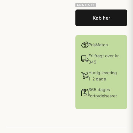
Køb her
PrisMatch
Fri fragt over kr.
349
Hurtig levering
1-2 dage
365 dages
fortrydelsesret