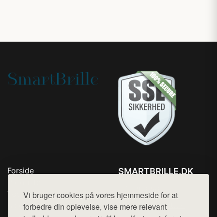
Forside
SMARTBRILLE.DK
Produkter
Tlf. 78768672
Top Rabatter
Vi bruger cookies på vores hjemmeside for at
Mail:
hej@want.dk
Blog
forbedre din oplevelse, vise mere relevant