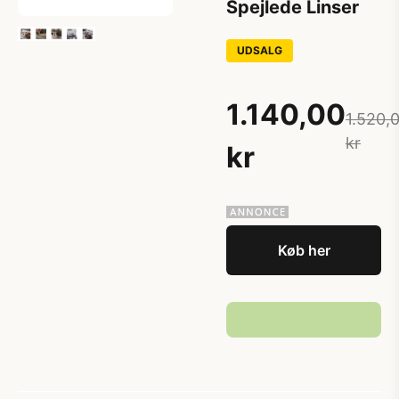
Spejlede Linser
UDSALG
1.140,00
1.520,
kr
kr
Køb her