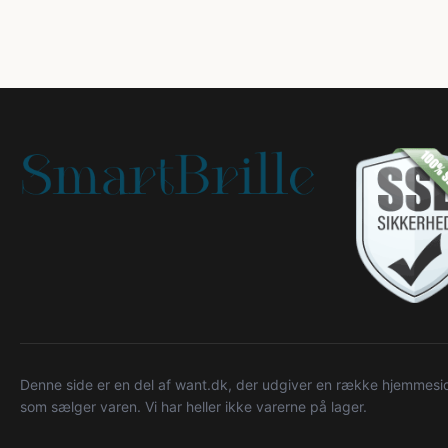
Denne side er en del af want.dk, der udgiver en række hjemmeside
som sælger varen. Vi har heller ikke varerne på lager.