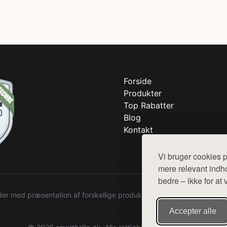
Forside
Produkter
Top Rabatter
Blog
Kontakt
Vi bruger cookies p
mere relevant indho
bedre – ikke for at 
r med præsentation af forskellige produkter fra diverse webshops. De
Accepter alle