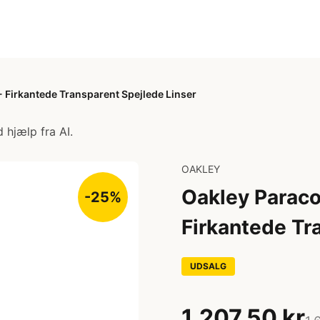
 Firkantede Transparent Spejlede Linser
 hjælp fra AI.
OAKLEY
Oakley Paraco
-25%
Firkantede Tr
UDSALG
1.207,50 kr