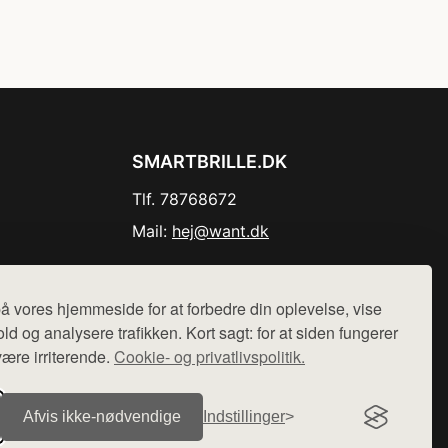
SMARTBRILLE.DK
Tlf. 78768672
Mail:
hej@want.dk
Cookie- og privatlivspolitik
å vores hjemmeside for at forbedre din oplevelse, vise
ld og analysere trafikken. Kort sagt: for at siden fungerer
være irriterende.
Cookie- og privatlivspolitik.
r sælges ikke varer fra denne side - vi henviser til de shops,
Afvis ikke‑nødvendige
Indstillinger