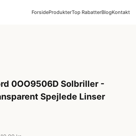
Forside
Produkter
Top Rabatter
Blog
Kontakt
rd 0OO9506D Solbriller -
ansparent Spejlede Linser