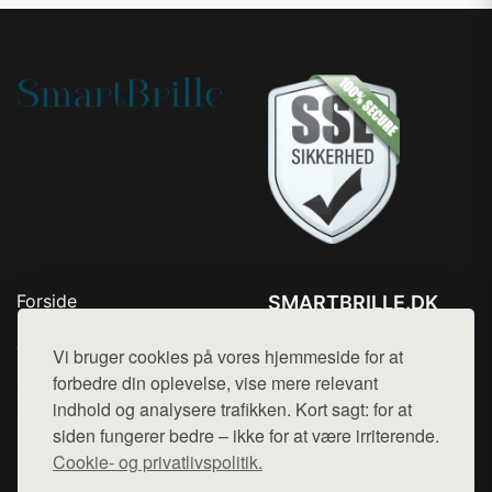
Forside
SMARTBRILLE.DK
Produkter
Tlf. 78768672
Top Rabatter
Vi bruger cookies på vores hjemmeside for at
Mail:
hej@want.dk
Blog
forbedre din oplevelse, vise mere relevant
Kontakt
indhold og analysere trafikken. Kort sagt: for at
Cookie- og privatlivspolitik
siden fungerer bedre – ikke for at være irriterende.
Cookie- og privatlivspolitik.