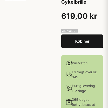
Cykelbrille
619,00 kr
Køb her
PrisMatch
Fri fragt over kr.
349
Hurtig levering
1-2 dage
365 dages
fortrydelsesret