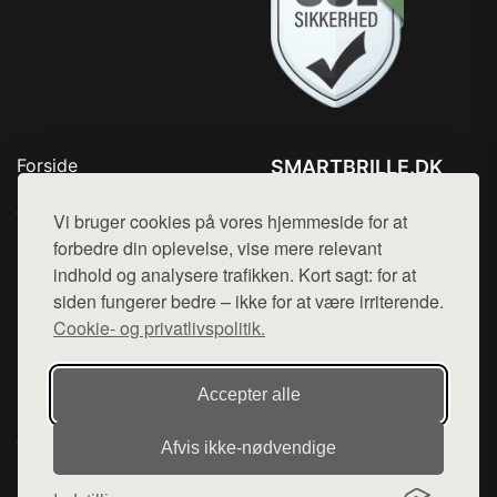
Forside
SMARTBRILLE.DK
Produkter
Tlf. 78768672
Top Rabatter
Vi bruger cookies på vores hjemmeside for at
Mail:
hej@want.dk
Blog
forbedre din oplevelse, vise mere relevant
Kontakt
indhold og analysere trafikken. Kort sagt: for at
Cookie- og privatlivspolitik
siden fungerer bedre – ikke for at være irriterende.
Cookie- og privatlivspolitik.
Denne side er en del af want.dk, der udgiver en række
Accepter alle
hjemmesider med præsentation af forskellige produkter fra
diverse webshops. Der sælges ikke varer fra denne side - vi
Afvis ikke‑nødvendige
henviser til de shops, som sælger varen. Vi har heller ikke
varerne på lager.