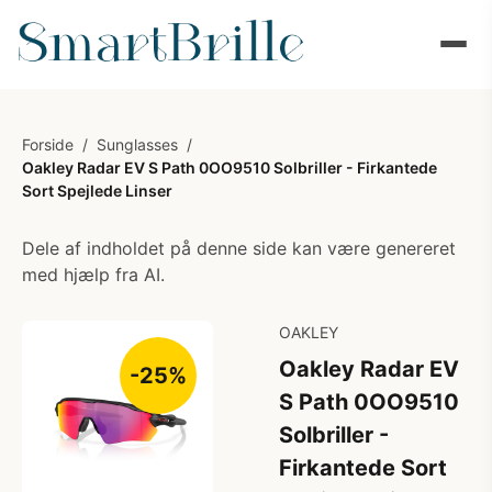
Forside
/
Sunglasses
/
Oakley Radar EV S Path 0OO9510 Solbriller - Firkantede
Sort Spejlede Linser
Dele af indholdet på denne side kan være genereret
med hjælp fra AI.
OAKLEY
Oakley Radar EV
-25%
S Path 0OO9510
Solbriller -
Firkantede Sort