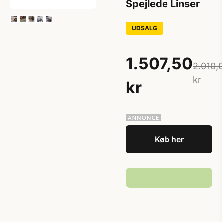
Spejlede Linser
UDSALG
1.507,50
2.010,
kr
kr
Køb her