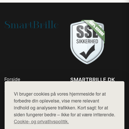
Forside
SMARTBRILLE.DK
Produkter
Tlf. 78768672
Top Rabatter
Vi bruger cookies på vores hjemmeside for at
Mail:
hej@want.dk
Blog
forbedre din oplevelse, vise mere relevant
Kontakt
indhold og analysere trafikken. Kort sagt: for at
Cookie- og privatlivspolitik
siden fungerer bedre – ikke for at være irriterende.
Cookie- og privatlivspolitik.