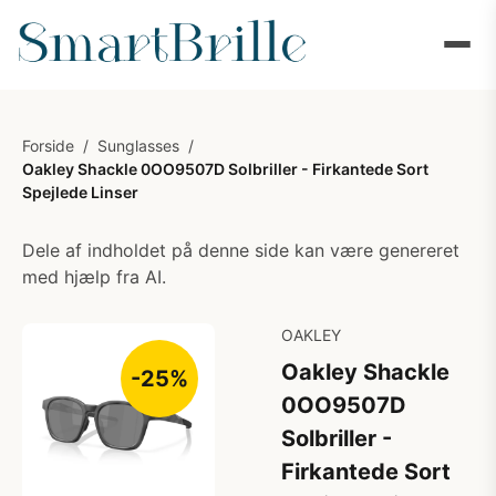
Forside
/
Sunglasses
/
Oakley Shackle 0OO9507D Solbriller - Firkantede Sort
Spejlede Linser
Dele af indholdet på denne side kan være genereret
med hjælp fra AI.
OAKLEY
Oakley Shackle
-25%
0OO9507D
Solbriller -
Firkantede Sort