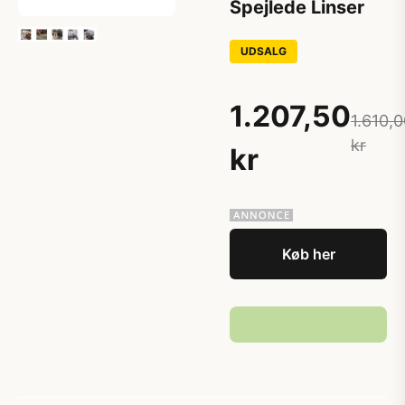
Spejlede Linser
UDSALG
1.207,50
1.610,
kr
kr
Køb her