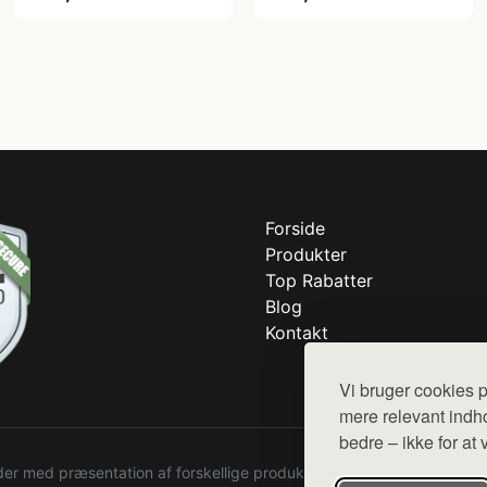
Forside
Produkter
Top Rabatter
Blog
Kontakt
Vi bruger cookies p
mere relevant indho
bedre – ikke for at 
r med præsentation af forskellige produkter fra diverse webshops. De