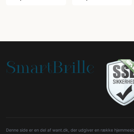
Denne side er en del af want.dk, der udgiver en række hjemmeside