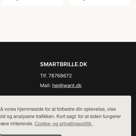
SMARTBRILLE.DK
Tlf. 78768672
Mail:
hej@want.dk
Cookie- og privatlivspolitik
å vores hjemmeside for at forbedre din oplevelse, vise
ld og analysere trafikken. Kort sagt: for at siden fungerer
være irriterende.
Cookie- og privatlivspolitik.
r sælges ikke varer fra denne side - vi henviser til de shops,