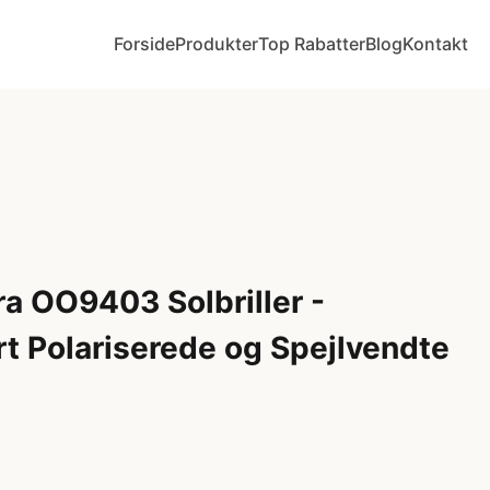
Forside
Produkter
Top Rabatter
Blog
Kontakt
a OO9403 Solbriller -
rt Polariserede og Spejlvendte