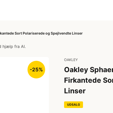
rkantede Sort Polariserede og Spejlvendte Linser
 hjælp fra AI.
OAKLEY
Oakley Sphaer
-25%
Firkantede So
Linser
UDSALG