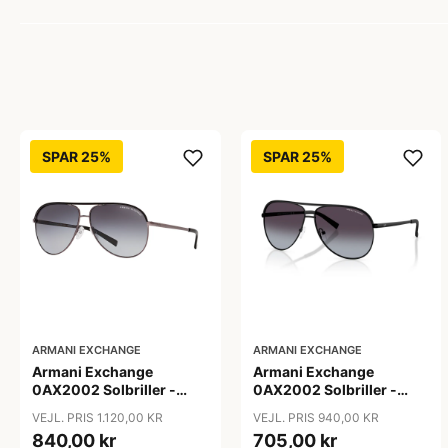
SPAR 25%
SPAR 25%
ARMANI EXCHANGE
ARMANI EXCHANGE
Armani Exchange
Armani Exchange
0AX2002 Solbriller -
0AX2002 Solbriller -
Firkantede Grå
Pilot Sort
VEJL. PRIS 1.120,00 KR
VEJL. PRIS 940,00 KR
Polariserede Linser
840,00 kr
705,00 kr