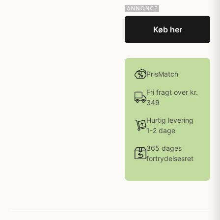
Køb her
PrisMatch
Fri fragt over kr.
349
Hurtig levering
1-2 dage
365 dages
fortrydelsesret