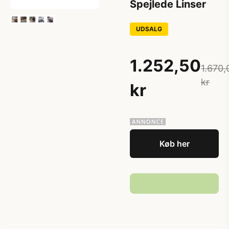
Spejlede Linser
UDSALG
1.252,50
1.670,
kr
kr
Køb her