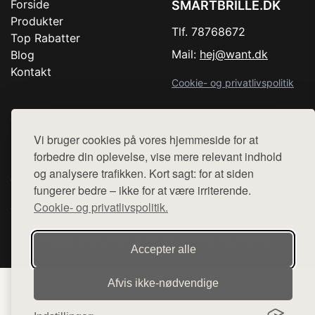
Forside
SMARTBRILLE.DK
Produkter
Tlf. 78768672
Top Rabatter
Mail:
hej@want.dk
Blog
Kontakt
Cookie- og privatlivspolitik
Vi bruger cookies på vores hjemmeside for at
Denne side er en del af want.dk, der udgiver en række
forbedre din oplevelse, vise mere relevant indhold
hjemmesider med præsentation af forskellige produkter fra
og analysere trafikken. Kort sagt: for at siden
diverse webshops. Der sælges ikke varer fra denne side - vi
fungerer bedre – ikke for at være irriterende.
henviser til de shops, som sælger varen. Vi har heller ikke
Cookie- og privatlivspolitik.
varerne på lager.
© 2026 smartbrille.dk. Alle rettigheder forbeholdes.
Accepter alle
Afvis ikke‑nødvendige