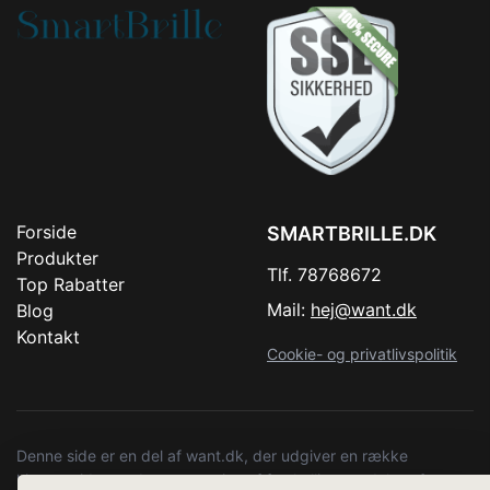
Forside
SMARTBRILLE.DK
Produkter
Tlf. 78768672
Top Rabatter
Mail:
hej@want.dk
Blog
Kontakt
Cookie- og privatlivspolitik
Denne side er en del af want.dk, der udgiver en række
hjemmesider med præsentation af forskellige produkter fra