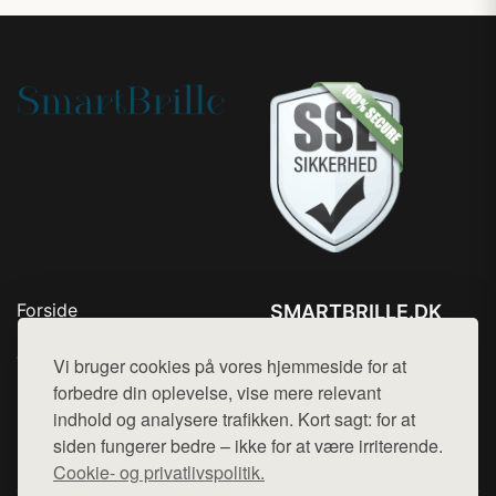
Forside
SMARTBRILLE.DK
Produkter
Tlf. 78768672
Top Rabatter
Vi bruger cookies på vores hjemmeside for at
Mail:
hej@want.dk
Blog
forbedre din oplevelse, vise mere relevant
Kontakt
indhold og analysere trafikken. Kort sagt: for at
Cookie- og privatlivspolitik
siden fungerer bedre – ikke for at være irriterende.
Cookie- og privatlivspolitik.