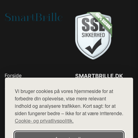
Forside
SMARTBRILLE.DK
Produkter
Tlf. 78768672
Top Rabatter
Vi bruger cookies på vores hjemmeside for at
Mail:
hej@want.dk
Blog
forbedre din oplevelse, vise mere relevant
Kontakt
indhold og analysere trafikken. Kort sagt: for at
Cookie- og privatlivspolitik
siden fungerer bedre – ikke for at være irriterende.
Cookie- og privatlivspolitik.