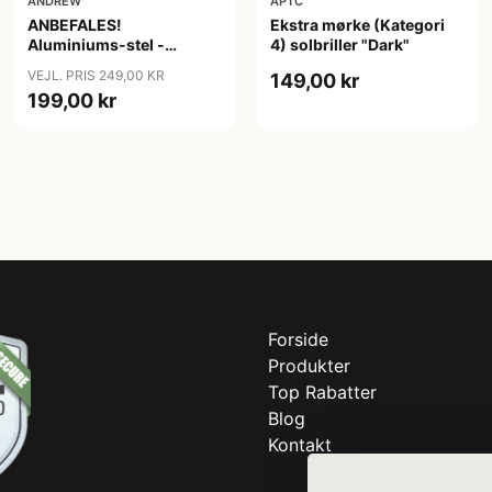
ANDREW
APTC
ANBEFALES!
Ekstra mørke (Kategori
Aluminiums-stel -
4) solbriller "Dark"
Polariserede Solbriller
VEJL. PRIS 249,00 KR
149,00 kr
"Tea"
199,00 kr
Forside
Produkter
Top Rabatter
Blog
Kontakt