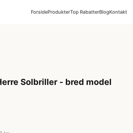
Forside
Produkter
Top Rabatter
Blog
Kontakt
erre Solbriller - bred model