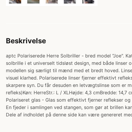
Beskrivelse
aptc Polariserede Herre Solbriller - bred model "Joe". Kat
solbrille i et universelt tidsløst design, med både linser
modellen sig særligt til mænd med et bredt hoved. Linsen 
visuel klarhed. Polariserede linser fjerner effektivt refl
skarpere syn. Du får desuden en letvægtslinse som er mods
refleks)Køn: HerreStr.: L / XLHøjde: 4,3 cmBredde: 14,7 
Polariseret glas - Glas som effektivt fjerner reflekser o
En fjeder i samlingen ved stangen, som gør at brillen k
Dele af indholdet på denne side kan være genereret med