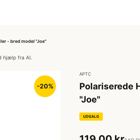
ller - bred model "Joe"
 hjælp fra AI.
APTC
Polariserede H
-20%
"Joe"
UDSALG
119,00 kr