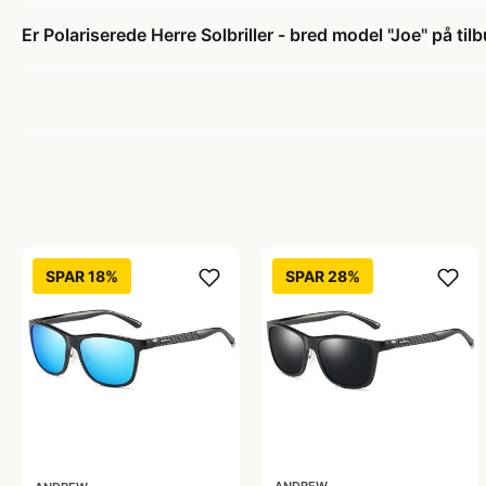
Er Polariserede Herre Solbriller - bred model "Joe" på til
SPAR 18%
SPAR 28%