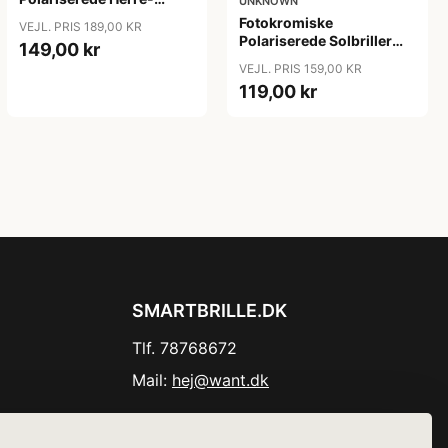
UNKNOWN
Solbriller (intelligente
Fotokromiske
VEJL. PRIS 189,00 KR
linser) "Matrix"
Polariserede Solbriller
149,00 kr
(Intelligente linser) "Intel"
VEJL. PRIS 159,00 KR
119,00 kr
SMARTBRILLE.DK
Tlf. 78768672
Mail:
hej@want.dk
Cookie- og privatlivspolitik