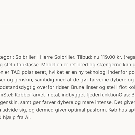
egori: Solbriller | Herre Solbriller. Tilbud: nu 119.00 kr. (r
 og stel i topklasse. Modellen er ret bred og stængerne kan g
er TAC polariseret, hvilket er en ny teknologi indenfor polar
ekser og genskin, samtidig med at de gør farverne dybere og 
tandsdygtig overfor ridser. Brune linser og stel i flot kob
cmStel: Kobberfarvet metal, indbygget fjederfunktionGlas: Br
g genskin, samt gør farver dybere og mere intense. Det giver 
an udvide sig, og dermed giver optimal pasform. Køb hos ap
 hjælp fra AI.