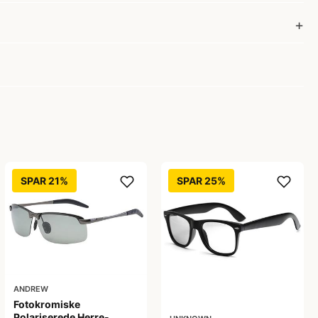
SPAR 21%
SPAR 25%
ANDREW
Fotokromiske
Polariserede Herre-