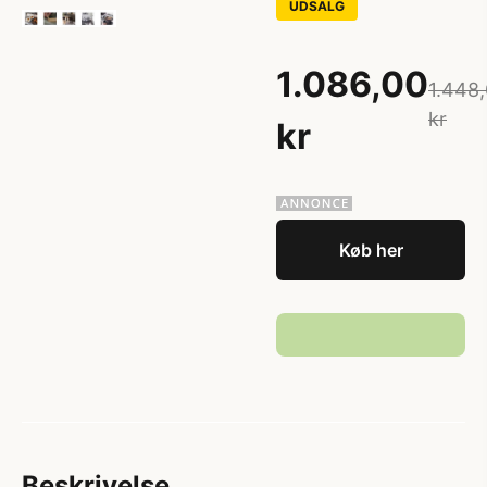
UDSALG
1.086,00
1.448
kr
kr
Køb her
Beskrivelse