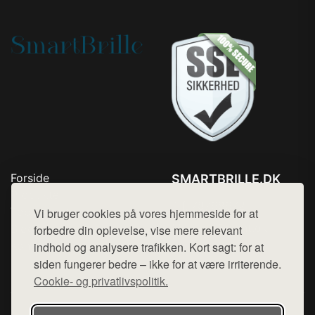
Forside
SMARTBRILLE.DK
Produkter
Tlf. 78768672
Top Rabatter
Vi bruger cookies på vores hjemmeside for at
Mail:
hej@want.dk
Blog
forbedre din oplevelse, vise mere relevant
Kontakt
indhold og analysere trafikken. Kort sagt: for at
Cookie- og privatlivspolitik
siden fungerer bedre – ikke for at være irriterende.
Cookie- og privatlivspolitik.