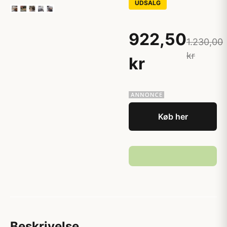
UDSALG
922,50
1.230,00
kr
kr
Køb her
Beskrivelse