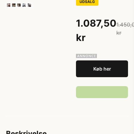
UDSALG
1.087,50
1.450,
kr
kr
Køb her
Beskrivelse