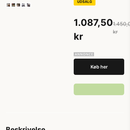
UDSALG
1.087,50
1.450,
kr
kr
Køb her
Beskrivelse