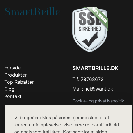
Forside
SMARTBRILLE.DK
Produkter
Tlf. 78768672
Top Rabatter
Mail:
hej@want.dk
Blog
Kontakt
Cookie- og privatlivspolitik
Vi bruger cookies på vores hjemmeside for at
forbedre din oplevelse, vise mere relevant indhold
Denne side er en del af want.dk, der udgiver en række
og analysere trafikken. Kort sagt: for at siden