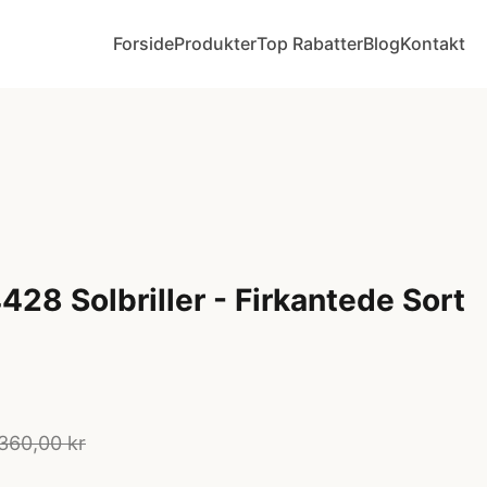
Forside
Produkter
Top Rabatter
Blog
Kontakt
28 Solbriller - Firkantede Sort
.360,00 kr