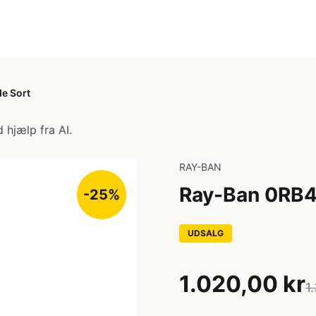
de Sort
 hjælp fra AI.
RAY-BAN
Ray-Ban 0RB44
-25%
UDSALG
1.020,00 kr
1