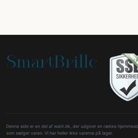
Denne side er en del af want.dk, der udgiver en række hjemmeside
som sælger varen. Vi har heller ikke varerne på lager.