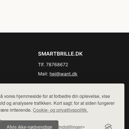
SMARTBRILLE.DK
Tlf. 78768672
Mail:
hej@want.dk
Cookie- og privatlivspolitik
å vores hjemmeside for at forbedre din oplevelse, vise
ld og analysere trafikken. Kort sagt: for at siden fungerer
være irriterende.
Cookie- og privatlivspolitik.
r sælges ikke varer fra denne side - vi henviser til de shops,
Afvis ikke‑nødvendige
Indstillinger