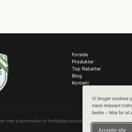
Forside
Produkter
Top Rabatter
Blog
Kontakt
Vi bruger cookies p
mere relevant indho
bedre – ikke for at 
r med præsentation af forskellige produkter fra diverse webshops. De
Accepter alle