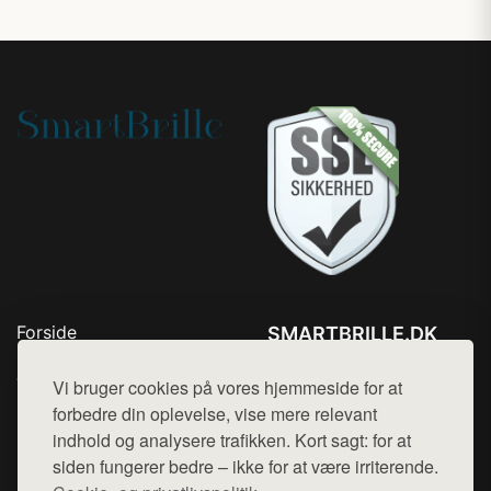
Forside
SMARTBRILLE.DK
Produkter
Tlf. 78768672
Top Rabatter
Vi bruger cookies på vores hjemmeside for at
Mail:
hej@want.dk
Blog
forbedre din oplevelse, vise mere relevant
Kontakt
indhold og analysere trafikken. Kort sagt: for at
Cookie- og privatlivspolitik
siden fungerer bedre – ikke for at være irriterende.