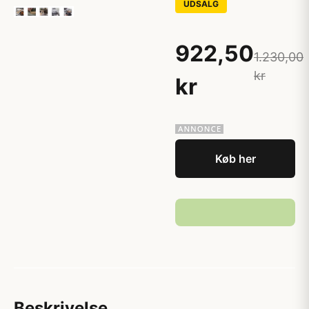
UDSALG
922,50
1.230,00
kr
kr
Køb her
Beskrivelse