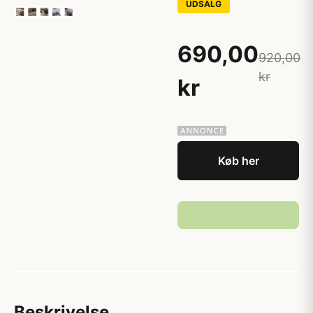
UDSALG
690,00
920,00
kr
kr
Køb her
Beskrivelse