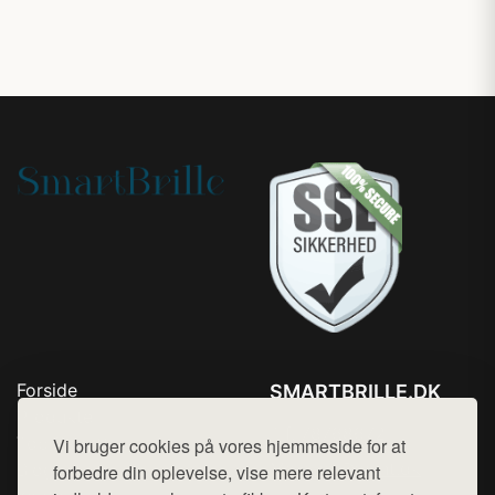
Forside
SMARTBRILLE.DK
Produkter
Tlf. 78768672
Top Rabatter
Vi bruger cookies på vores hjemmeside for at
Mail:
hej@want.dk
Blog
forbedre din oplevelse, vise mere relevant