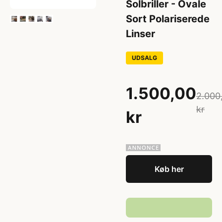
Solbriller - Ovale
Sort Polariserede
Linser
UDSALG
1.500,00
2.000
kr
kr
Køb her