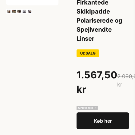
Firkantede
Skildpadde
Polariserede og
Spejlvendte
Linser
UDSALG
1.567,50
2.090,
kr
kr
Køb her