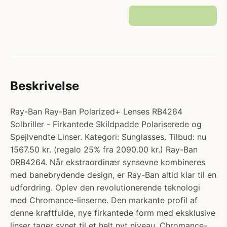
Beskrivelse
Ray-Ban Ray-Ban Polarized+ Lenses RB4264
Solbriller - Firkantede Skildpadde Polariserede og
Spejlvendte Linser. Kategori: Sunglasses. Tilbud: nu
1567.50 kr. (regalo 25% fra 2090.00 kr.) Ray-Ban
0RB4264. Når ekstraordinær synsevne kombineres
med banebrydende design, er Ray-Ban altid klar til en
udfordring. Oplev den revolutionerende teknologi
med Chromance-linserne. Den markante profil af
denne kraftfulde, nye firkantede form med eksklusive
linser tager synet til et helt nyt niveau. Chromance-