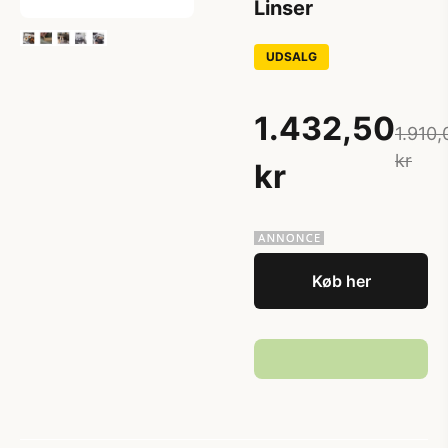
Linser
UDSALG
1.432,50
1.910,
kr
kr
Køb her