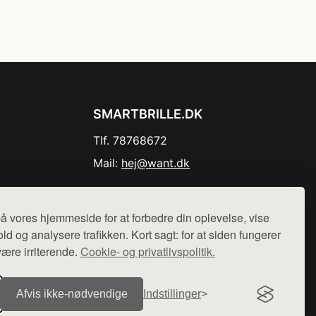
SMARTBRILLE.DK
Tlf. 78768672
Mail:
hej@want.dk
Cookie- og privatlivspolitik
å vores hjemmeside for at forbedre din oplevelse, vise
ld og analysere trafikken. Kort sagt: for at siden fungerer
være irriterende.
Cookie- og privatlivspolitik.
r sælges ikke varer fra denne side - vi henviser til de shops,
Afvis ikke‑nødvendige
Indstillinger