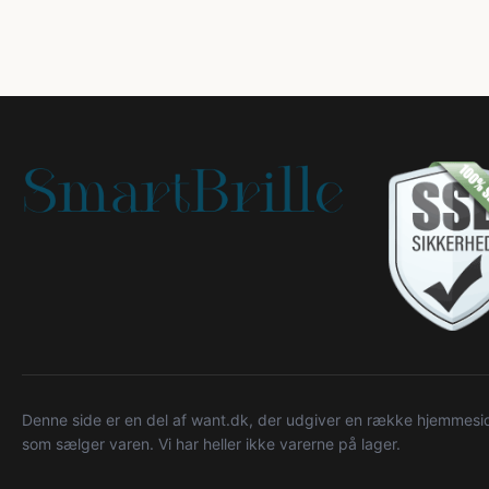
Denne side er en del af want.dk, der udgiver en række hjemmeside
som sælger varen. Vi har heller ikke varerne på lager.