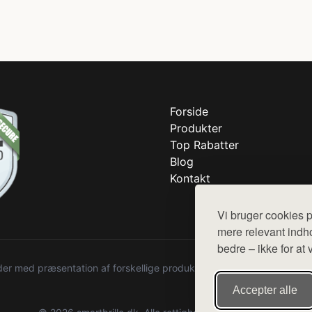
Forside
Produkter
Top Rabatter
Blog
Kontakt
Vi bruger cookies p
mere relevant indho
bedre – ikke for at 
r med præsentation af forskellige produkter fra diverse webshops. De
Accepter alle