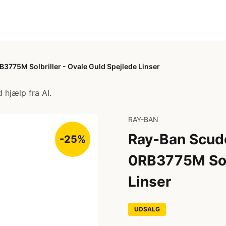
B3775M Solbriller - Ovale Guld Spejlede Linser
 hjælp fra AI.
RAY-BAN
Ray-Ban Scuder
-25%
0RB3775M Solb
Linser
UDSALG