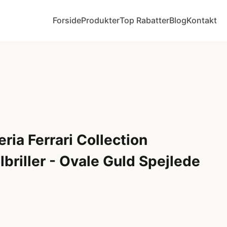
Forside
Produkter
Top Rabatter
Blog
Kontakt
ia Ferrari Collection
riller - Ovale Guld Spejlede